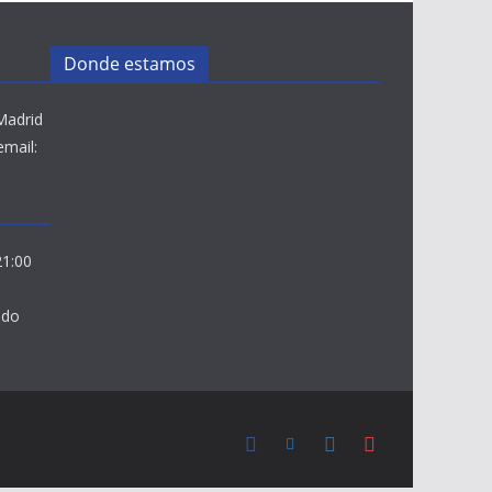
Donde estamos
Madrid
email:
21:00
ado