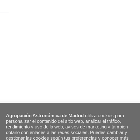
Agrupación Astronómica de Madrid
utiliza cookies para
personalizar el contenido del sitio web, analizar el tráfico,
rendimiento y uso de la web, avisos de marketing y también
dotarlo con enlaces a las redes sociales. Puedes cambiar y
gestionar las cookies según tus preferencias y conocer más