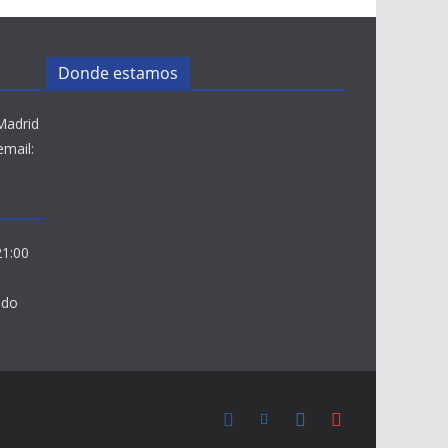
Donde estamos
Madrid
email:
21:00
ado