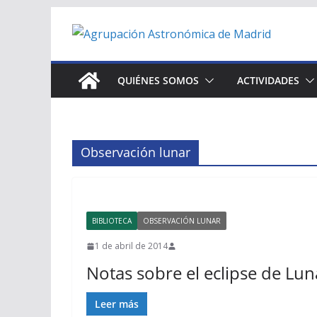
Saltar
al
contenido
QUIÉNES SOMOS
ACTIVIDADES
Observación lunar
BIBLIOTECA
OBSERVACIÓN LUNAR
1 de abril de 2014
Notas sobre el eclipse de Lun
Leer más