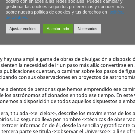
dotarlo con enlaces a las redes sociales. Puedes cambiar y
gestionar las cookies según tus preferencias y conocer más
AAM. En sus páginas se exponen conceptos fundamentales pa
sobre nuestra política de cookies y tus derechos en
polítíca
etiza el conocimiento y la experiencia de 50 años de Astron
de cookies.
e Miguel Ángel González Barrio. Y continúa en contracubiert
Ajustar cookies
Aceptar todo
Necesarias
25 € (C/Albendiego 22, local) o a través de la web de Teles
y hay una amplia gama de obras de divulgación a disposición
 sienten la necesidad de ir un paso más allá: convertirse e
s publicaciones cuentan, o caminar sobre los pasos de figur
cipando con sus observaciones en proyectos de astronomía
e a cientos de personas que hemos emprendido ese camino 
 de los astrónomos aficionados en todo ese tiempo. En es
ponemos a disposición de todos aquellos dispuestos a embar
imera, titulada <<el cielo>>, describe los movimientos de los 
irlos. La segunda lleva por nombre <<técnicas de observaci
 extraer información de él, desde la sencilla y gratificante
a tercera parte se titula <<observar el Universo>>: allí se o