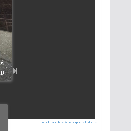
Created using FlowPaper Flipbook Maker ↗