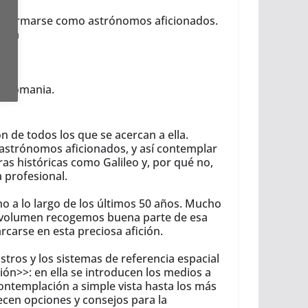
ra formarse como astrónomos aficionados.
omía
a.
copiomania.
 de todos los que se acercan a ella.
n astrónomos aficionados, y así contemplar
as históricas como Galileo y, por qué no,
 profesional.
a lo largo de los últimos 50 años. Mucho
te volumen recogemos buena parte de esa
carse en esta preciosa afición.
astros y los sistemas de referencia espacial
ón>>: en ella se introducen los medios a
 contemplación a simple vista hasta los más
frecen opciones y consejos para la