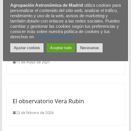
Diseñando asentamientos en la Luna
Agrupación Astronómica de Madrid
utiliza cookies para
personalizar el contenido del sitio web, analizar el tráfico,
rendimiento y uso de la web, avisos de marketing y
También te puede gustar
también dotarlo con enlaces a las redes sociales. Puedes
cambiar y gestionar las cookies según tus preferencias y
conocer más sobre nuestra política de cookies y tus
derechos en
polítíca de cookies.
Ajustar cookies
Aceptar todo
Necesarias
Cálculos básicos de exoplanetas
11 de mayo de 2021
El observatorio Vera Rubin
22 de febrero de 2026