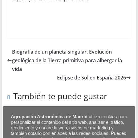
Biografía de un planeta singular. Evolución
geológica de la Tierra primitiva para albergar la
vida
Eclipse de Sol en España 2026
También te puede gustar
Agrupación Astronómica de Madrid
utiliza cookies para
personalizar el contenido del sitio web, analizar el tráfico,
Historia de la Astronomía en Madrid I
rendimiento y uso de la web, avisos de marketing y
también dotarlo con enlaces a las redes sociales. Puedes
Como perdió sus estrellas