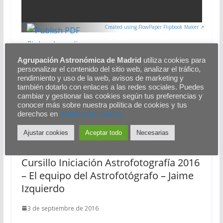
Created using FlowPaper Flipbook Maker ↗
Agrupación Astronómica de Madrid
utiliza cookies para
Observación del cielo en 3D en primavera
personalizar el contenido del sitio web, analizar el tráfico,
Auroras Boreales en Finlandia
rendimiento y uso de la web, avisos de marketing y
también dotarlo con enlaces a las redes sociales. Puedes
cambiar y gestionar las cookies según tus preferencias y
También te puede gustar
conocer más sobre nuestra política de cookies y tus
derechos en
polítíca de cookies.
Ajustar cookies
Aceptar todo
Necesarias
Cursillo Iniciación Astrofotografía 2016
– El equipo del Astrofotógrafo – Jaime
Izquierdo
3 de septiembre de 2016