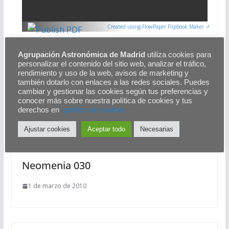
Created using FlowPaper Flipbook Maker ↗
Agrupación Astronómica de Madrid
utiliza cookies para
La astronomía egipcia en las épocas faraónicas
personalizar el contenido del sitio web, analizar el tráfico,
rendimiento y uso de la web, avisos de marketing y
Fotoquímica en el origen de la vida
también dotarlo con enlaces a las redes sociales. Puedes
cambiar y gestionar las cookies según tus preferencias y
conocer más sobre nuestra política de cookies y tus
También te puede gustar
derechos en
polítíca de cookies.
Ajustar cookies
Aceptar todo
Necesarias
Neomenia 030
1 de marzo de 2010