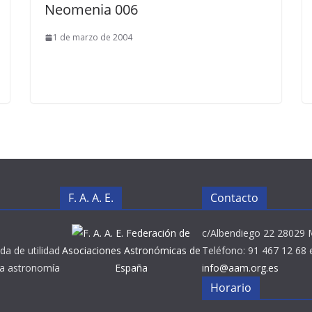
Neomenia 006
1 de marzo de 2004
F. A. A. E.
Contacto
Federación de
c/Albendiego 22 28029 
da de utilidad
Asociaciones Astronómicas de
Teléfono: 91 467 12 68 
 la astronomía
España
info@aam.org.es
Horario