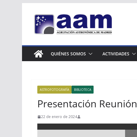
Saltar
al
contenido
QUIÉNES SOMOS
ACTIVIDADES
ASTROFOTOGRAFÍA
BIBLIOTECA
Presentación Reunión
22 de enero de 2024