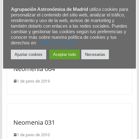
Curvas de luz como herramientas de clasificación
Agrupación Astronómica de Madrid
utiliza cookies para
personalizar el contenido del sitio web, analizar el tráfico,
de estrellas variables
rendimiento y uso de la web, avisos de marketing y
también dotarlo con enlaces a las redes sociales. Puedes
cambiar y gestionar las cookies según tus preferencias y
También te puede gustar
conocer más sobre nuestra política de cookies y tus
derechos en
polítíca de cookies.
Ajustar cookies
Aceptar todo
Necesarias
Neomenia 064
1 de junio de 2019
Neomenia 031
1 de junio de 2010