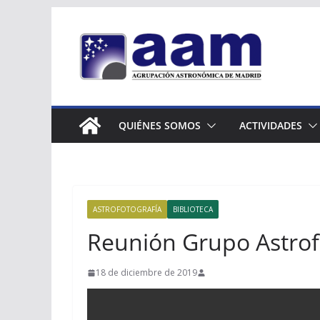
Saltar
al
contenido
QUIÉNES SOMOS
ACTIVIDADES
ASTROFOTOGRAFÍA
BIBLIOTECA
Reunión Grupo Astrofo
18 de diciembre de 2019