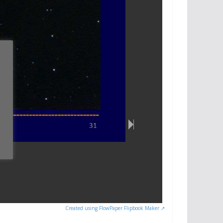
Created using FlowPaper Flipbook Maker ↗