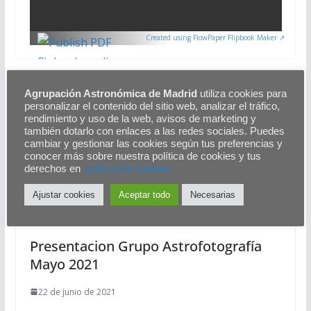
Created using FlowPaper Flipbook Maker ↗
El clima en la historia de la Tierra
Agrupación Astronómica de Madrid
utiliza cookies para
personalizar el contenido del sitio web, analizar el tráfico,
Raya del Hidrógeno neutro Hn en 1420.4 MHz y
rendimiento y uso de la web, avisos de marketing y
desplazamiento Doppler
también dotarlo con enlaces a las redes sociales. Puedes
cambiar y gestionar las cookies según tus preferencias y
conocer más sobre nuestra política de cookies y tus
También te puede gustar
derechos en
polítíca de cookies.
Ajustar cookies
Aceptar todo
Necesarias
Presentacion Grupo Astrofotografía
Mayo 2021
22 de junio de 2021