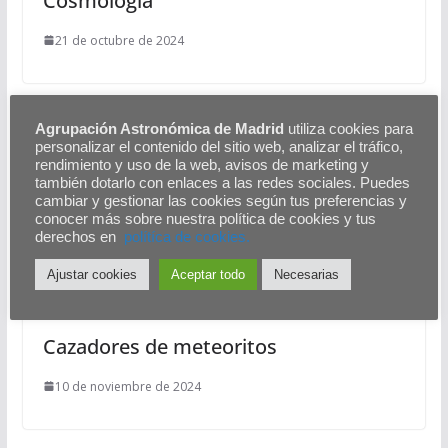
Cosmología
21 de octubre de 2024
Agrupación Astronómica de Madrid
utiliza cookies para
personalizar el contenido del sitio web, analizar el tráfico,
rendimiento y uso de la web, avisos de marketing y
Curiosidades de la Carrera Espacial I
también dotarlo con enlaces a las redes sociales. Puedes
cambiar y gestionar las cookies según tus preferencias y
6 de febrero de 2018
conocer más sobre nuestra política de cookies y tus
derechos en
polítíca de cookies.
Ajustar cookies
Aceptar todo
Necesarias
Cazadores de meteoritos
10 de noviembre de 2024