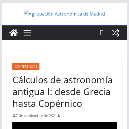
Saltar
al
contenido
CONFERENCIAS
Cálculos de astronomía
antigua I: desde Grecia
hasta Copérnico
7 de septiembre de 2021