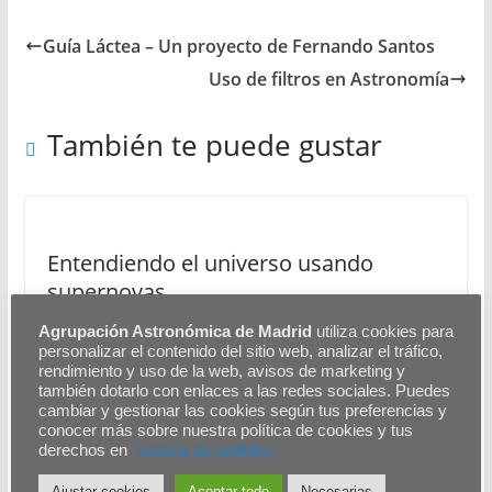
Guía Láctea – Un proyecto de Fernando Santos
Uso de filtros en Astronomía
También te puede gustar
Entendiendo el universo usando
supernovas
Agrupación Astronómica de Madrid
utiliza cookies para
5 de julio de 2023
personalizar el contenido del sitio web, analizar el tráfico,
rendimiento y uso de la web, avisos de marketing y
también dotarlo con enlaces a las redes sociales. Puedes
cambiar y gestionar las cookies según tus preferencias y
conocer más sobre nuestra política de cookies y tus
derechos en
polítíca de cookies.
Progresos globo sonda Eclipses
Ajustar cookies
Aceptar todo
Necesarias