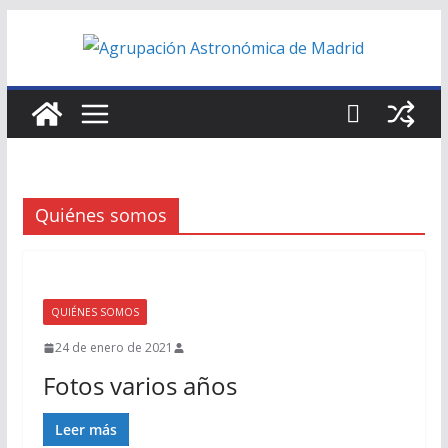
Saltar
al
contenido
Quiénes somos
QUIÉNES SOMOS
24 de enero de 2021
Fotos varios años
Leer más