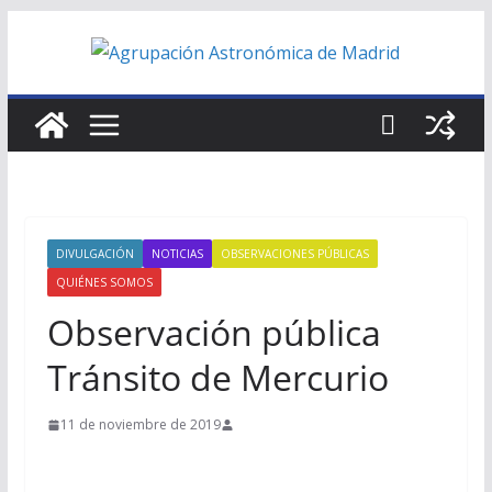
Saltar
al
contenido
DIVULGACIÓN
NOTICIAS
OBSERVACIONES PÚBLICAS
QUIÉNES SOMOS
Observación pública
Tránsito de Mercurio
11 de noviembre de 2019