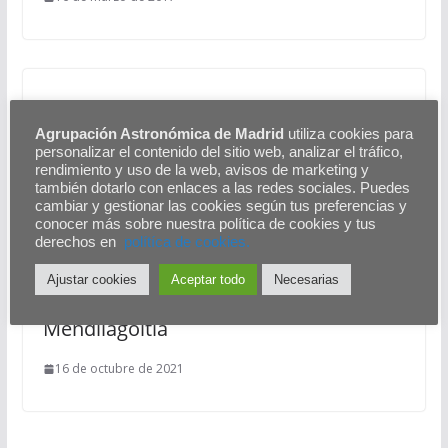
Resumen actividad solar en 2021
Agrupación Astronómica de Madrid
utiliza cookies para
personalizar el contenido del sitio web, analizar el tráfico,
12 de enero de 2022
rendimiento y uso de la web, avisos de marketing y
también dotarlo con enlaces a las redes sociales. Puedes
cambiar y gestionar las cookies según tus preferencias y
conocer más sobre nuestra política de cookies y tus
derechos en
polítíca de cookies.
Ajustar cookies
Aceptar todo
Necesarias
Premio otorgado por la FAAE a Alex
Mendilagoitia
16 de octubre de 2021