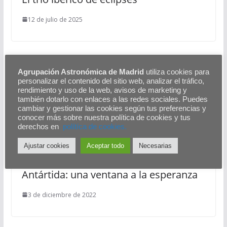
12 de julio de 2025
Agrupación Astronómica de Madrid
utiliza cookies para
personalizar el contenido del sitio web, analizar el tráfico,
Grupo de Observación de Asteroides
rendimiento y uso de la web, avisos de marketing y
también dotarlo con enlaces a las redes sociales. Puedes
2 de mayo de 2024
cambiar y gestionar las cookies según tus preferencias y
conocer más sobre nuestra política de cookies y tus
derechos en
polítíca de cookies.
Ajustar cookies
Aceptar todo
Necesarias
Antártida: una ventana a la esperanza
3 de diciembre de 2022