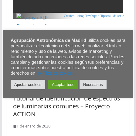
Created using FlowPaper Flipbook Maker ↗
De Granada al infinito y más allá
Agrupación Astronómica de Madrid
utiliza cookies para
personalizar el contenido del sitio web, analizar el tráfico,
Presentación Fotografía Diurna de Planetas
rendimiento y uso de la web, avisos de marketing y
también dotarlo con enlaces a las redes sociales. Puedes
cambiar y gestionar las cookies según tus preferencias y
También te puede gustar
conocer más sobre nuestra política de cookies y tus
derechos en
polítíca de cookies.
Ajustar cookies
Aceptar todo
Necesarias
Tutorial de Identificación de espectros
de luminarias comunes – Proyecto
ACTION
1 de enero de 2020