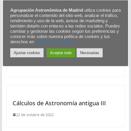
Agrupación Astronómica de Madrid
utiliza cookies para
También te puede gustar
personalizar el contenido del sitio web, analizar el tráfico,
rendimiento y uso de la web, avisos de marketing y
también dotarlo con enlaces a las redes sociales. Puedes
cambiar y gestionar las cookies según tus preferencias y
conocer más sobre nuestra política de cookies y tus
derechos en
polítíca de cookies.
Periodos orbitales en variables
cataclísmicas magnéticas
Ajustar cookies
Aceptar todo
Necesarias
18 de mayo de 2025
Cálculos de Astronomía antigua III
22 de octubre de 2022