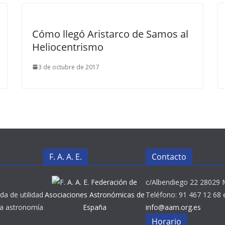
Cómo llegó Aristarco de Samos al
Heliocentrismo
3 de octubre de 2017
F. A. A. E.
Contacto
Federación de
c/Albendiego 22 28029 
da de utilidad
Asociaciones Astronómicas de
Teléfono: 91 467 12 68 
 la astronomía
España
info@aam.org.es
Horario