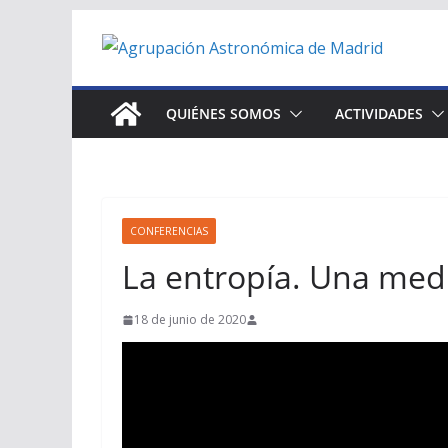
Saltar
al
contenido
QUIÉNES SOMOS
ACTIVIDADES
CONFERENCIAS
La entropía. Una med
18 de junio de 2020