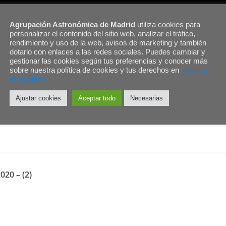
Agrupación Astronómica de Madrid
utiliza cookies para
personalizar el contenido del sitio web, analizar el tráfico,
Charla de Enrique Velasco.
rendimiento y uso de la web, avisos de marketing y también
dotarlo con enlaces a las redes sociales. Puedes cambiar y
gestionar las cookies según tus preferencias y conocer más
s del siglo XIX en relación con el entonces importante problema de la
sobre nuestra política de cookies y tus derechos en
polítíca
a intentaba entender los mecanismos fundamentales que operan en est
de cookies.
ltzmann lo convirtió en uno de los conceptos más fundamentales, gen
Ajustar cookies
Aceptar todo
Necesarias
amente simple. En esta charla utilizaré modelos y aplicaciones en vari
r el comportamiento de un sistema físico. Veremos que la entropía e
020 – (2)