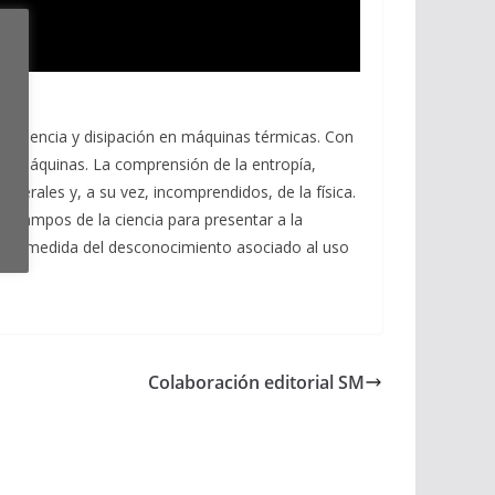
 eficiencia y disipación en máquinas térmicas. Con
as máquinas. La comprensión de la entropía,
erales y, a su vez, incomprendidos, de la física.
os campos de la ciencia para presentar a la
s una medida del desconocimiento asociado al uso
Colaboración editorial SM