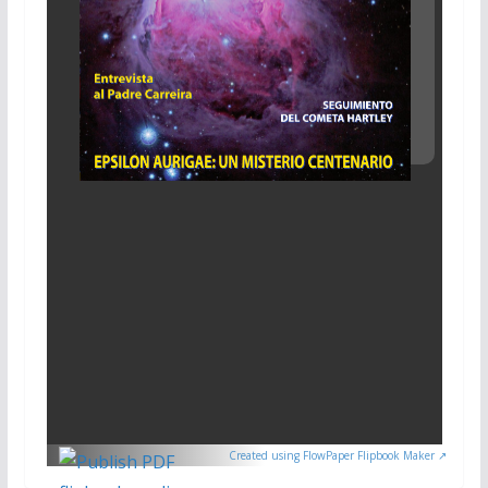
Created using FlowPaper Flipbook Maker ↗