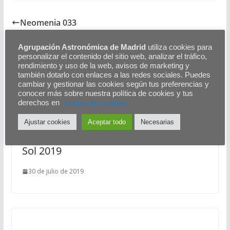
Neomenia 033
Neomenia 035
Agrupación Astronómica de Madrid
utiliza cookies para
personalizar el contenido del sitio web, analizar el tráfico,
También te puede gustar
rendimiento y uso de la web, avisos de marketing y
también dotarlo con enlaces a las redes sociales. Puedes
cambiar y gestionar las cookies según tus preferencias y
conocer más sobre nuestra política de cookies y tus
derechos en
polítíca de cookies.
Expedición astronómica al Cielo Sur de
Ajustar cookies
Aceptar todo
Necesarias
Chile, con observación del eclipse de
Sol 2019
30 de julio de 2019