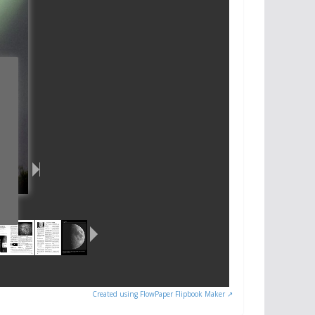
Created using FlowPaper Flipbook Maker ↗