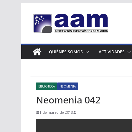
Saltar
al
contenido
QUIÉNES SOMOS
ACTIVIDADES
BIBLIOTECA
NEOMENIA
Neomenia 042
1 de marzo de 2013